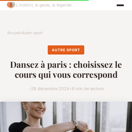
L'instinct, le geste, la légende.
Accueil
›
Autre sport
AUTRE SPORT
Dansez à paris : choisissez le
cours qui vous correspond
•
28 décembre 2024
•
9 min de lecture