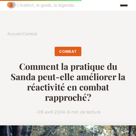
L'instinct, le geste, la légende.
Accueil
›
Combat
COMBAT
Comment la pratique du
Sanda peut-elle améliorer la
réactivité en combat
rapproché?
•
28 avril 2024
•
6 min de lecture