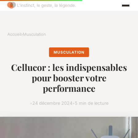
L'instinct, le geste, la légende.
Accueil
›
Musculation
MUSCULATION
Cellucor : les indispensables
pour booster votre
performance
•
24 décembre 2024
•
5 min de lecture